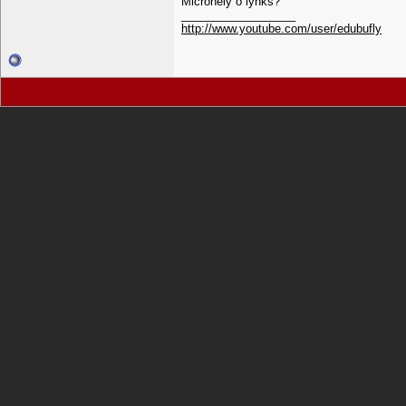
Microhely o lynks?
__________________
http://www.youtube.com/user/edubufly