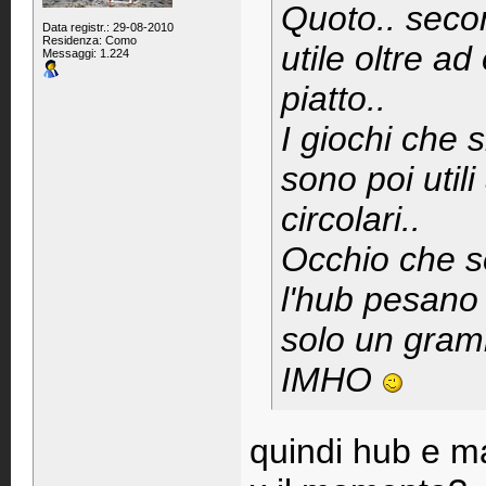
Quoto.. seco
Data registr.: 29-08-2010
Residenza: Como
utile oltre ad
Messaggi: 1.224
piatto..
I giochi che s
sono poi util
circolari..
Occhio che se
l'hub pesano 
solo un gramm
IMHO
quindi hub e ma