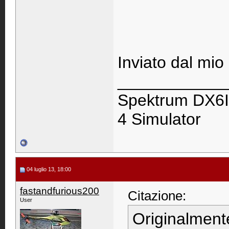
Inviato dal mi
____________
Spektrum DX6I
4 Simulator
04 luglio 13, 18:00
fastandfurious200
Citazione:
User
Originalment