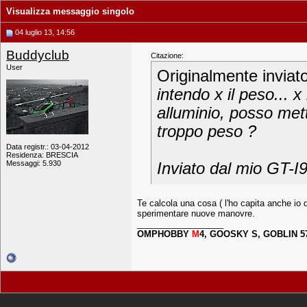
Visualizza messaggio singolo
04 luglio 13, 14:56
Buddyclub
Citazione:
User
Originalmente inviat
intendo x il peso... x
alluminio, posso met
troppo peso ?
Data registr.: 03-04-2012
Residenza: BRESCIA
Messaggi: 5.930
Inviato dal mio GT-I
Te calcola una cosa ( l'ho capita anche io do
sperimentare nuove manovre.
__________________
OMPHOBBY
M
4, GOOSKY S, GOBLIN 5