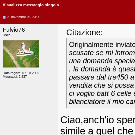
Visualizza messaggio singolo
29 novembre 06, 23:09
Fulvio76
Citazione:
User
Originalmente inviat
scusate se mi introm
una domanda specialm
. la domanda è questa 
Data registr.: 07-10-2005
passare dal tre450 a
Messaggi: 2.837
vendita che si possa 
ci voglio batt 6 celle
bilanciatore il mio ca
Ciao,anch'io spe
simile a quel che