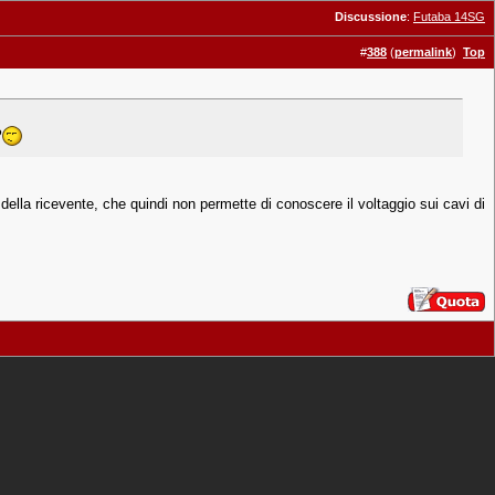
Discussione
:
Futaba 14SG
#
388
(
permalink
)
Top
?
io della ricevente, che quindi non permette di conoscere il voltaggio sui cavi di