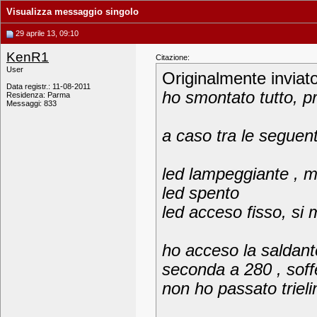
Visualizza messaggio singolo
29 aprile 13, 09:10
KenR1
Citazione:
User
Originalmente inviat
Data registr.: 11-08-2011
ho smontato tutto, p
Residenza: Parma
Messaggi: 833
a caso tra le seguent
led lampeggiante , ma
led spento
led acceso fisso, si 
ho acceso la saldant
seconda a 280 , soff
non ho passato trielin