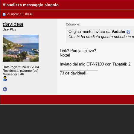
Visualizza messaggio singolo
29 aprile 13, 00:46
davidea
Citazione:
UserPlus
Originalmente inviato da
Vadafer
Ce chi ha studiato queste schede in m
Link? Parola chiave?
Notte!
Inviato dal mio GT-N7100 con Tapatalk 2
Data registr.: 24-08-2004
__________________
Residenza: palermo (pa)
73 de davidea!!!
Messaggi: 846