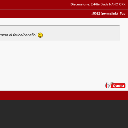
Discussione
:
E-Flite Blade NANO CPX
#
5022
(
permalink
)
Top
orso di fatica/benefici