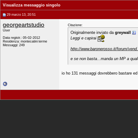
Visualizza messaggio singolo
29 marzo 13, 20:51
georgeartstudio
Citazione:
User
Originalmente inviato da
greywall
Data registr.: 05-02-2012
Leggi e capirai
Residenza: montecatini terme
Messaggi: 249
http://www.baronerosso.it/forum/vend.
e se non basta...manda un MP a qua
io ho 131 messaggi dovrebbero bastare ed 