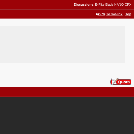
Discussione
:
E-Flite Blade NANO CPX
#
4578
(
permalink
)
Top