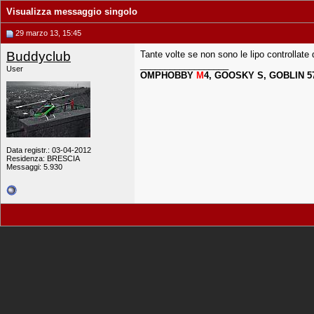
Visualizza messaggio singolo
29 marzo 13, 15:45
Buddyclub
Tante volte se non sono le lipo controllate 
__________________
User
OMPHOBBY
M
4, GOOSKY S, GOBLIN 5
Data registr.: 03-04-2012
Residenza: BRESCIA
Messaggi: 5.930