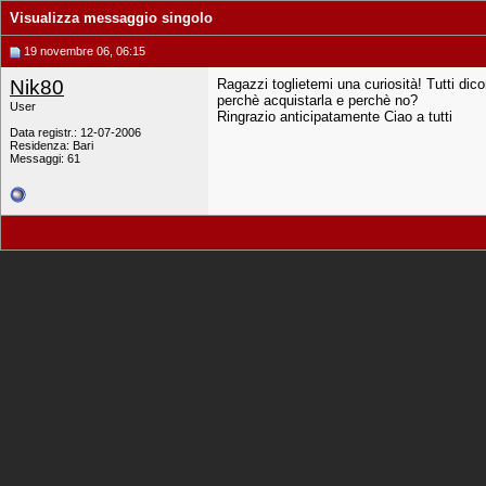
Visualizza messaggio singolo
19 novembre 06, 06:15
Nik80
Ragazzi toglietemi una curiosità! Tutti dic
perchè acquistarla e perchè no?
User
Ringrazio anticipatamente Ciao a tutti
Data registr.: 12-07-2006
Residenza: Bari
Messaggi: 61