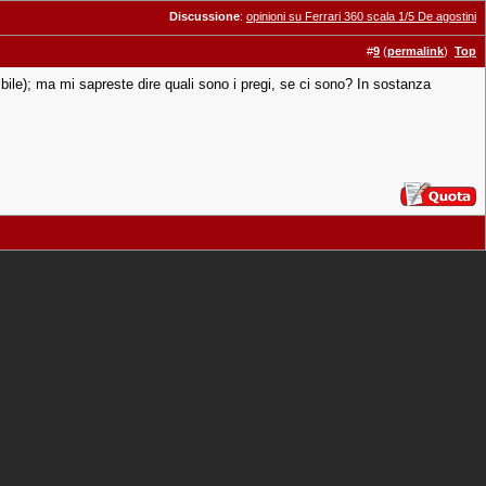
Discussione
:
opinioni su Ferrari 360 scala 1/5 De agostini
#
9
(
permalink
)
Top
bile); ma mi sapreste dire quali sono i pregi, se ci sono? In sostanza