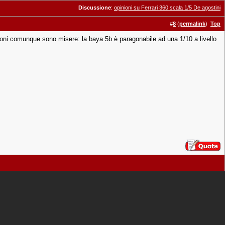
Discussione
:
opinioni su Ferrari 360 scala 1/5 De agostini
#
8
(
permalink
)
Top
zioni comunque sono misere: la baya 5b è paragonabile ad una 1/10 a livello