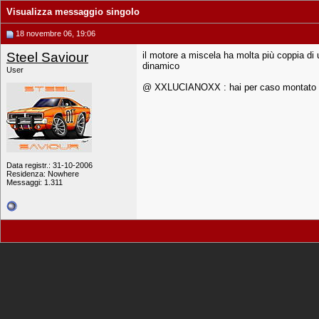
Visualizza messaggio singolo
18 novembre 06, 19:06
Steel Saviour
il motore a miscela ha molta più coppia di 
dinamico
User
@ XXLUCIANOXX : hai per caso montato u
Data registr.: 31-10-2006
Residenza: Nowhere
Messaggi: 1.311