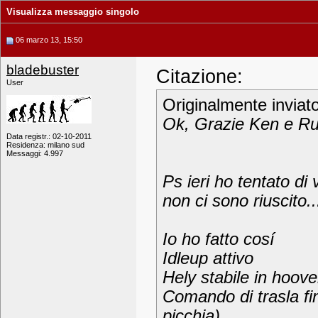
Visualizza messaggio singolo
06 marzo 13, 15:50
bladebuster
Citazione:
User
Originalmente inviat
Ok, Grazie Ken e Ru
Data registr.: 02-10-2011
Residenza: milano sud
Messaggi: 4.997
Ps ieri ho tentato di
non ci sono riuscito.
Io ho fatto cosí
Idleup attivo
Hely stabile in hoove
Comando di trasla fi
picchia)