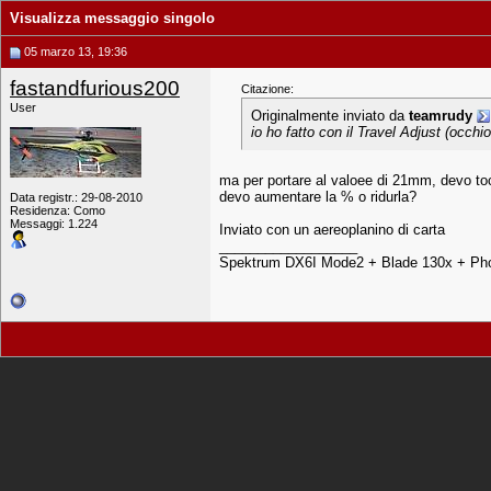
Visualizza messaggio singolo
05 marzo 13, 19:36
fastandfurious200
Citazione:
User
Originalmente inviato da
teamrudy
io ho fatto con il Travel Adjust (occhi
ma per portare al valoee di 21mm, devo tocc
devo aumentare la % o ridurla?
Data registr.: 29-08-2010
Residenza: Como
Messaggi: 1.224
Inviato con un aereoplanino di carta
__________________
Spektrum DX6I Mode2 + Blade 130x + Pho