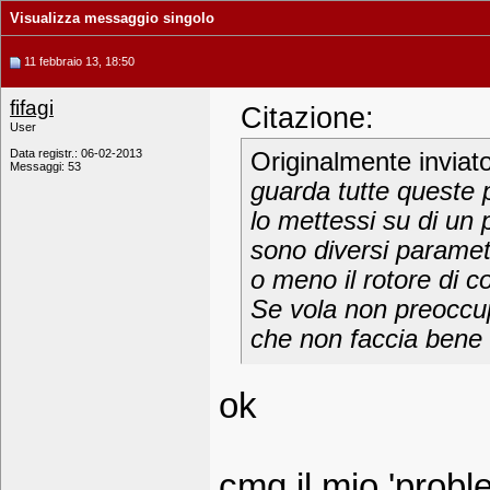
Visualizza messaggio singolo
11 febbraio 13, 18:50
fifagi
Citazione:
User
Data registr.: 06-02-2013
Originalmente inviat
Messaggi: 53
guarda tutte queste p
lo mettessi su di un 
sono diversi parametr
o meno il rotore di c
Se vola non preoccup
che non faccia bene 
ok
cmq il mio 'prob