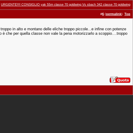
:
URGENTE!!!! CONSIGLIO yak 55m classe 70 goldwing Vs sbach 342 classe 70 goldwing
#
6
(
permalink
)
Top
troppo in alto e montano delle eliche troppo piccole...e infine con potenze
o è che per quella classe non vale la pena motorizzarlo a scoppio....troppo