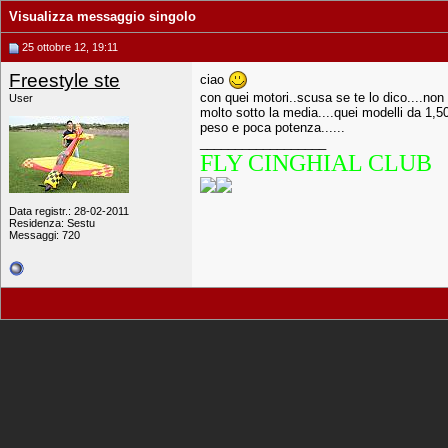
Visualizza messaggio singolo
25 ottobre 12, 19:11
Freestyle ste
ciao
con quei motori..scusa se te lo dico....non
User
molto sotto la media....quei modelli da 1,
peso e poca potenza......
__________________
FLY CINGHIAL CLUB
Data registr.: 28-02-2011
Residenza: Sestu
Messaggi: 720