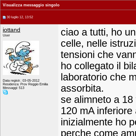
Visualizza messaggio singolo
30 luglio 12, 13:52
iottand
ciao a tutti, ho u
User
celle, nelle istru
tensioni che vann
ho collegato il b
laboratorio che mi
Data registr.: 03-05-2012
Residenza: Prov Reggio Emilia
assorbita.
Messaggi: 513
se alimneto a 18 
120 mA inferiore 
inizialmente ho p
perche come ampe