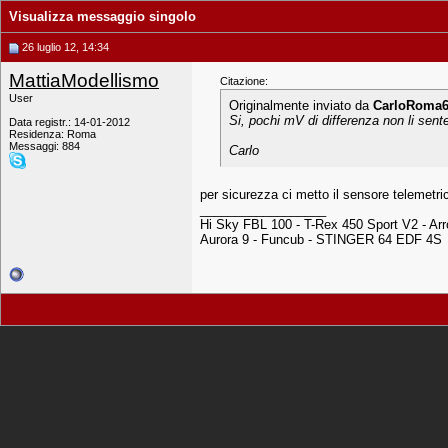
Visualizza messaggio singolo
26 luglio 12, 14:34
MattiaModellismo
Citazione:
User
Originalmente inviato da
CarloRoma
Si, pochi mV di differenza non li sent
Data registr.: 14-01-2012
Residenza: Roma
Messaggi: 884
Carlo
per sicurezza ci metto il sensore telemetri
__________________
Hi Sky FBL 100 - T-Rex 450 Sport V2 - Arr
Aurora 9 - Funcub - STINGER 64 EDF 4S