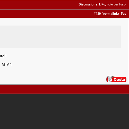
Discussione
:
LiPo, note per l'uso.
#
439
(
permalink
)
Top
sto!!
TT MTA4