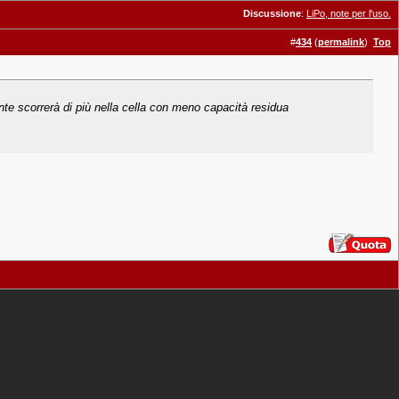
Discussione
:
LiPo, note per l'uso.
#
434
(
permalink
)
Top
nte scorrerà di più nella cella con meno capacità residua