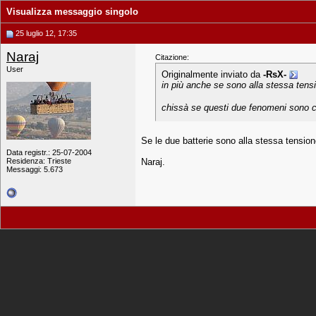
Visualizza messaggio singolo
25 luglio 12, 17:35
Naraj
Citazione:
User
Originalmente inviato da
-RsX-
in più anche se sono alla stessa tensi
chissà se questi due fenomeni sono c
Se le due batterie sono alla stessa tensio
Data registr.: 25-07-2004
Residenza: Trieste
Naraj.
Messaggi: 5.673