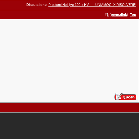
Discussione
:
Problemi Heli jive 120 + HV ..... UNIAMOCI X RISOLVERE!
#
6
(
permalink
)
Top