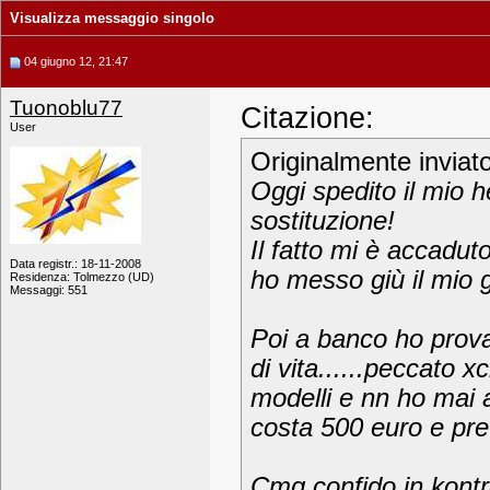
Visualizza messaggio singolo
04 giugno 12, 21:47
Tuonoblu77
Citazione:
User
Originalmente inviat
Oggi spedito il mio h
sostituzione!
Il fatto mi è accadut
Data registr.: 18-11-2008
ho messo giù il mio 
Residenza: Tolmezzo (UD)
Messaggi: 551
Poi a banco ho prova
di vita......peccato 
modelli e nn ho mai
costa 500 euro e pret
Cmq confido in kontr