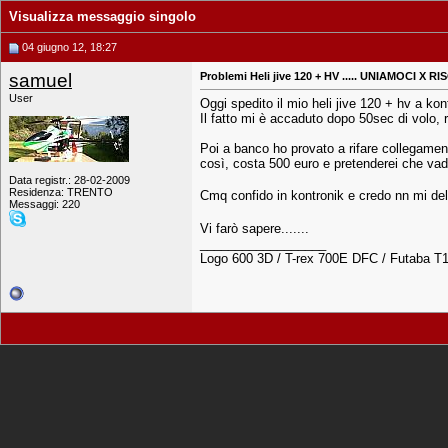
Visualizza messaggio singolo
04 giugno 12, 18:27
samuel
Problemi Heli jive 120 + HV ..... UNIAMOCI X R
User
Oggi spedito il mio heli jive 120 + hv a kon
Il fatto mi è accaduto dopo 50sec di volo, 
Poi a banco ho provato a rifare collegamen
così, costa 500 euro e pretenderei che vada
Data registr.: 28-02-2009
Residenza: TRENTO
Cmq confido in kontronik e credo nn mi del
Messaggi: 220
Vi farò sapere.......
__________________
Logo 600 3D / T-rex 700E DFC / Futaba T