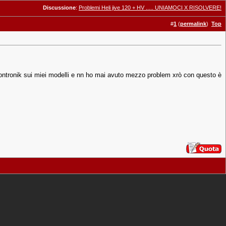
Discussione
:
Problemi Heli jive 120 + HV ..... UNIAMOCI X RISOLVERE!
#
1
(
permalink
)
Top
kontronik sui miei modelli e nn ho mai avuto mezzo problem xrò con questo è