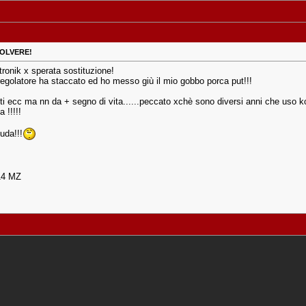
ISOLVERE!
tronik x sperata sostituzione!
regolatore ha staccato ed ho messo giù il mio gobbo porca put!!!
ti ecc ma nn da + segno di vita......peccato xchè sono diversi anni che uso 
 !!!!!
uda!!!
14 MZ