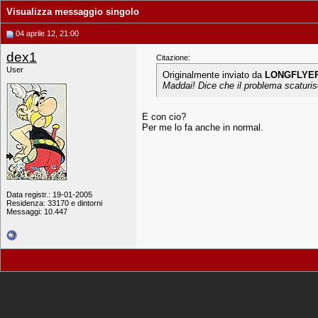
Visualizza messaggio singolo
04 aprile 12, 21:00
dex1
Citazione:
User
Originalmente inviato da
LONGFLYE
Maddai! Dice che il problema scaturisc
E con cio?
Per me lo fa anche in normal.
Data registr.: 19-01-2005
Residenza: 33170 e dintorni
Messaggi: 10.447