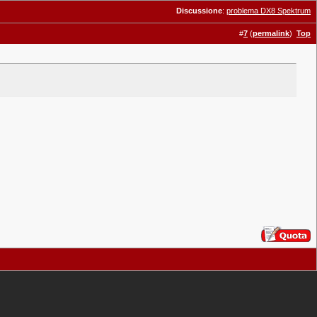
Discussione
:
problema DX8 Spektrum
#
7
(
permalink
)
Top