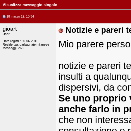
Visualizza messaggio singolo
18 marzo 12, 10:34
gioart
Notizie e pareri 
User
Mio parere perso
Data registr.: 30-06-2011
Residenza: garbagnate milanese
Messaggi: 263
notizie e pareri te
insulti a qualunqu
dispersivi, da co
Se uno proprio 
anche farlo in p
che non interes
consultazione e n