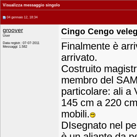
Visualizza messaggio singolo
04 gennaio 12, 18:34
groover
Cingo Cengo veleg
User
Finalmente è arri
Data registr.: 07-07-2011
Messaggi: 1.582
arrivato.
Costruito magistr
membro del SAM6
particolare: ali a
145 cm a 220 cm,
mobili.
DIsegnato nel pe
è un aliante da 