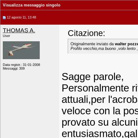
Visualizza messaggio singolo
12 agosto 11, 13:48
THOMAS A.
Citazione:
User
Originalmente inviato da
walter pozz
Profilo vecchio,ma buono ,volo lento ,
Data registr.: 31-01-2008
Messaggi: 309
Sagge parole,
Personalmente rit
attuali,per l'acrob
veloce con la possi
provato su alcuni
entusiasmato,gal