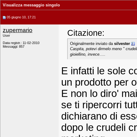
Visualizza messaggio singolo
05 giugno 10, 17:21
zupermario
Citazione:
User
Data registr.: 11-02-2010
Originalmente inviato da
silvester
Messaggi: 857
Caspita, potevi dirmelo meno " crudelm
gioiellino, invece.....
E infatti le sole
un prodotto per o
E non lo diro' ma
se ti ripercorri t
dichiarano di ess
dopo le crudeli cr