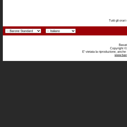
Tutti gli or
Basato
Copyright ©2
E' vietata la riproduzione, anche
www.baro