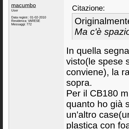
macumbo
Citazione:
User
Data registr.: 01-02-2010
Originalment
Residenza: VARESE
Messaggi: 772
Ma c'è spazio
In quella segn
visto(le spese 
conviene), la ra
sopra.
Per il CB180 mi 
quanto ho già 
un'altro case(
plastica con fo