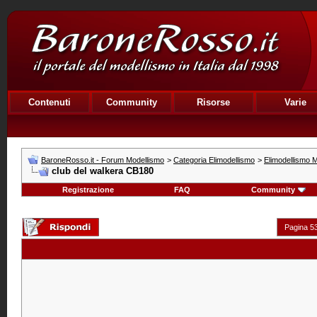
Contenuti
Community
Risorse
Varie
BaroneRosso.it - Forum Modellismo
>
Categoria Elimodellismo
>
Elimodellismo M
club del walkera CB180
Registrazione
FAQ
Community
Pagina 53