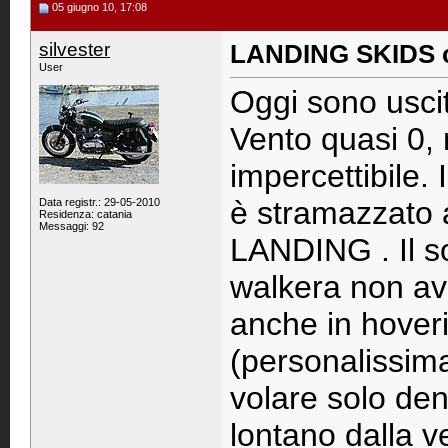
05 giugno 10, 17:08
silvester
LANDING SKIDS 
User
Oggi sono uscit
Vento quasi 0,
impercettibile.
è stramazzato a
Data registr.: 29-05-2010
Residenza: catania
Messaggi: 92
LANDING . Il so
walkera non av
anche in hover
(personalissima
volare solo den
lontano dalla v