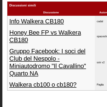
Discussioni simili
Discussione
Autor
Info Walkera CB180
cadal
Honey Bee FP vs Walkera
spacesh
CB180
Gruppo Facebook: I soci del
Club del Nespolo -
ssk v2
Miniautodromo "Il Cavallino"
Quarto NA
Walkera cb100 o cb180?
Paglia