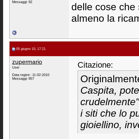
Messaggi: 92
delle cose che 
almeno la ricam
05 giugno 10, 17:21
zupermario
Citazione:
User
Data registr.: 11-02-2010
Originalment
Messaggi: 857
Caspita, pot
crudelmente"..
i siti che lo
gioiellino, inv