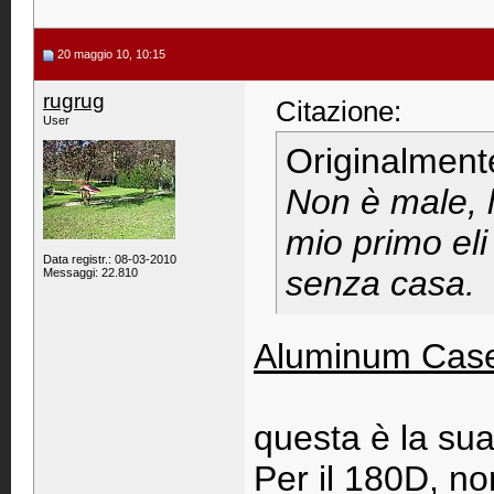
20 maggio 10, 10:15
rugrug
Citazione:
User
Originalment
Non è male, l
mio primo el
Data registr.: 08-03-2010
senza casa.
Messaggi: 22.810
Aluminum Case
questa è la sua
Per il 180D, no