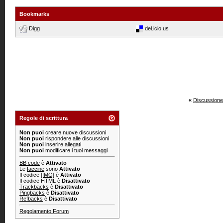
Bookmarks
Digg
del.icio.us
«
Discussione
Regole di scrittura
Non puoi
creare nuove discussioni
Non puoi
rispondere alle discussioni
Non puoi
inserire allegati
Non puoi
modificare i tuoi messaggi
BB code
è
Attivato
Le
faccine
sono
Attivato
Il codice
[IMG]
è
Attivato
Il codice HTML è
Disattivato
Trackbacks
è
Disattivato
Pingbacks
è
Disattivato
Refbacks
è
Disattivato
Regolamento Forum