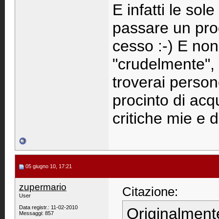
E infatti le so
passare un pro
cesso :-) E non
"crudelmente", in
troverai person
procinto di acq
critiche mie e d
05 giugno 10, 17:21
zupermario
Citazione:
User
Data registr.: 11-02-2010
Originalment
Messaggi: 857