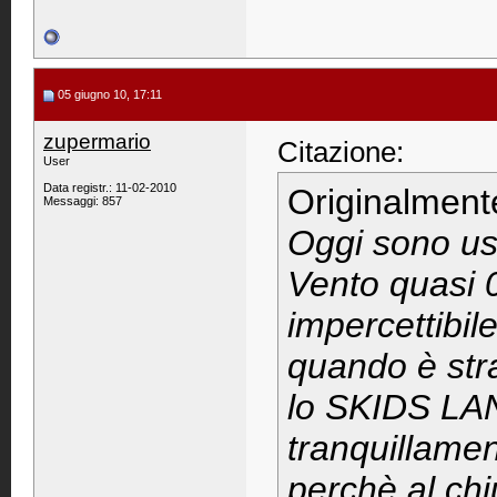
05 giugno 10, 17:11
zupermario
Citazione:
User
Data registr.: 11-02-2010
Originalment
Messaggi: 857
Oggi sono usc
Vento quasi 
impercettibil
quando è str
lo SKIDS LAN
tranquillamen
perchè al chi