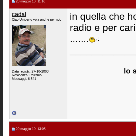
20 maggio 10, 11:10
cadal
in quella che ho
Ciao Umberto vola anche per noi.
radio e per car
.......
____________
Io 
Data registr.: 27-10-2003
Residenza: Palermo
Messaggi: 6.541
20 maggio 10, 13:05