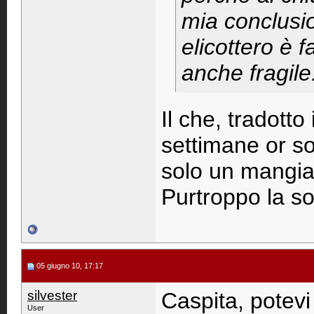
mia conclusi
elicottero è 
anche fragile
Il che, tradotto
settimane or s
solo un mangias
Purtroppo la so
05 giugno 10, 17:17
silvester
Caspita, potevi
User