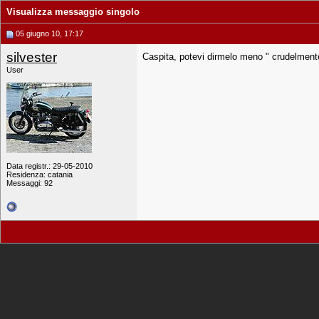
Visualizza messaggio singolo
05 giugno 10, 17:17
silvester
Caspita, potevi dirmelo meno " crudelmente"
User
Data registr.: 29-05-2010
Residenza: catania
Messaggi: 92