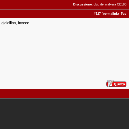
Discussione
:
club del walkera CB180
#
527
(
permalink
)
Top
ioiellino, invece.....