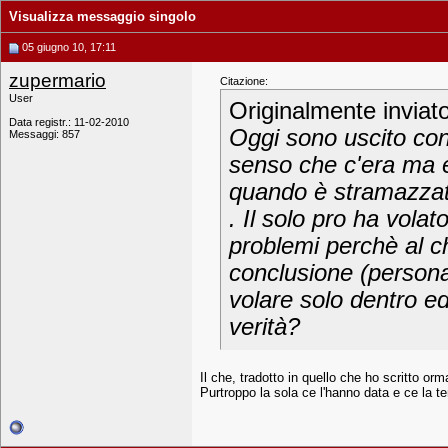
Visualizza messaggio singolo
05 giugno 10, 17:11
zupermario
Citazione:
User
Originalmente inviat
Data registr.: 11-02-2010
Oggi sono uscito con 
Messaggi: 857
senso che c'era ma e
quando è stramazzat
. Il solo pro ha vola
problemi perchè al c
conclusione (personal
volare solo dentro ed
verità?
Il che, tradotto in quello che ho scritto o
Purtroppo la sola ce l'hanno data e ce la t