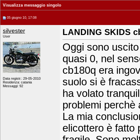
Visualizza messaggio singolo
05 giugno 10, 17:08
silvester
LANDING SKIDS c
User
Oggi sono uscito 
quasi 0, nel sens
cb180q era ingov
suolo si è fraca
Data registr.: 29-05-2010
Residenza: catania
Messaggi: 92
ha volato tranqui
problemi perchè 
La mia conclusio
elicottero è fatt
fragile. Sono mol