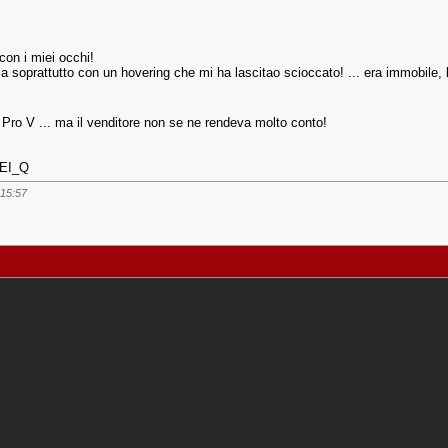
 con i miei occhi!
 ma soprattutto con un hovering che mi ha lascitao scioccato! ... era immobile
 Pro V ... ma il venditore non se ne rendeva molto conto!
QEI_Q
15:57