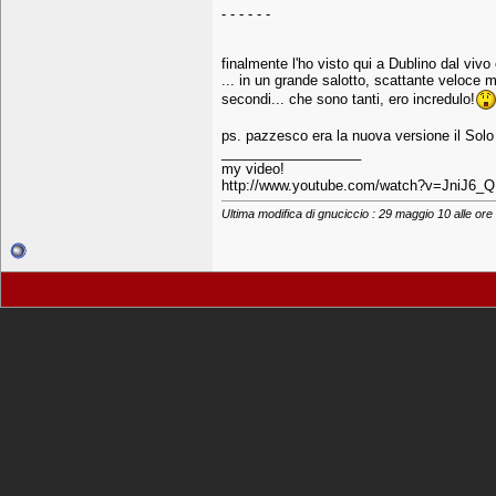
- - - - - -
finalmente l'ho visto qui a Dublino dal vivo
... in un grande salotto, scattante veloce
secondi... che sono tanti, ero incredulo!
ps. pazzesco era la nuova versione il Solo
__________________
my video!
http://www.youtube.com/watch?v=JniJ6_
Ultima modifica di gnuciccio : 29 maggio 10 alle ore