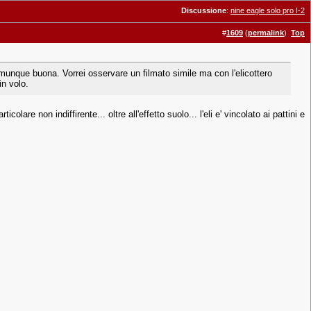
Discussione
:
nine eagle solo pro I-2
#
1609
(
permalink
)
Top
unque buona. Vorrei osservare un filmato simile ma con l'elicottero
in volo.
olare non indiffirente... oltre all'effetto suolo... l'eli e' vincolato ai pattini e