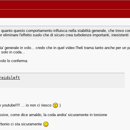
anto questo comportamento influisca nella stabilità generale, che trovo com
r eliminare l'effetto suolo che di sicuro crea turbolenze importanti, inesistenti 
a' generale in volo... credo che in quel video l'heli trama tanto anche per un partic
 solo in coda...
 volo lo conferma:
reidsleft
youtube!!!! ... io non ci riesco
)
sive, come dice arnaldo, la coda andra' sicuramente in torsione
arbonio ci sta sicuramente