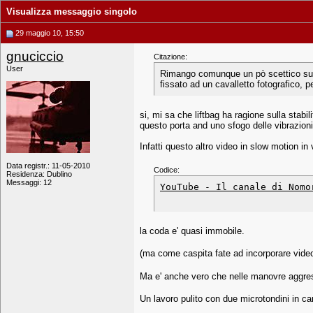
Visualizza messaggio singolo
29 maggio 10, 15:50
gnuciccio
Citazione:
User
Rimango comunque un pò scettico su qu
fissato ad un cavalletto fotografico, pe
si, mi sa che liftbag ha ragione sulla stabilit
questo porta and uno sfogo delle vibrazioni
Infatti questo altro video in slow motion in
Data registr.: 11-05-2010
Codice:
Residenza: Dublino
Messaggi: 12
YouTube - Il canale di Nomo
la coda e' quasi immobile.
(ma come caspita fate ad incorporare video 
Ma e' anche vero che nelle manovre aggres
Un lavoro pulito con due microtondini in c