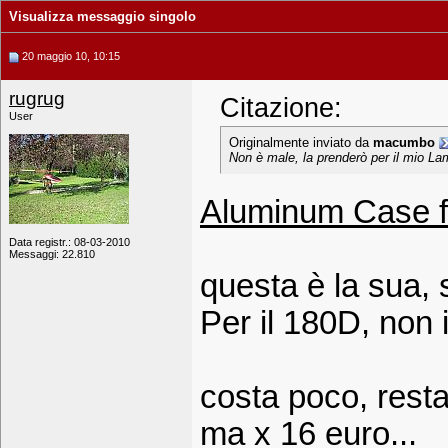
Visualizza messaggio singolo
20 maggio 10, 10:15
rugrug
Citazione:
User
Originalmente inviato da
macumbo
Non è male, la prenderò per il mio La
Aluminum Case 
Data registr.: 08-03-2010
Messaggi: 22.810
questa è la sua, 
Per il 180D, non 
costa poco, rest
ma x 16 euro...