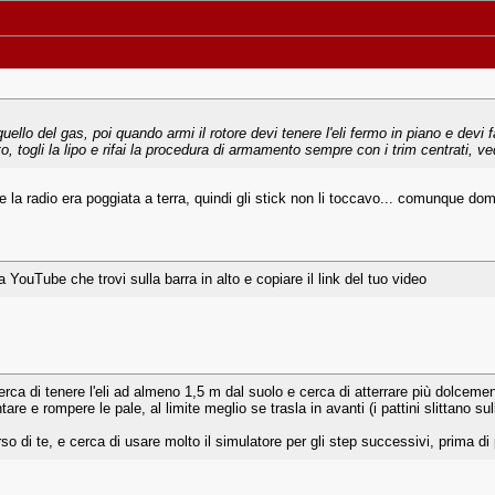
 quello del gas, poi quando armi il rotore devi tenere l'eli fermo in piano e dev
lto, togli la lipo e rifai la procedura di armamento sempre con i trim centrati, ved
 la radio era poggiata a terra, quindi gli stick non li toccavo... comunque doman
YouTube che trovi sulla barra in alto e copiare il link del tuo video
 di tenere l'eli ad almeno 1,5 m dal suolo e cerca di atterrare più dolcemente
ntare e rompere le pale, al limite meglio se trasla in avanti (i pattini slittano s
o di te, e cerca di usare molto il simulatore per gli step successivi, prima di 