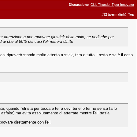
Discussione
:
Club Thunder Tiger Innovator
#
32
(
permalink
)
Top
i far attenzione a non muovere gli stick della radio, se vedi che per
rai che al 90% dei casi l'eli resterà diritto
i riproverò stando molto attento a stick, trim e tutto il resto e se è il caso
, quando l'eli sta per toccare terra devi tenerlo fermo senza farlo
ull'asfalto) ma evita assolutamente di atterrare mentre l'eli trasla
provare direttamente con l'eli.