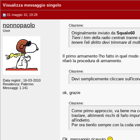
Visualizza messaggio singolo
01 maggio 10, 19:28
nonnopaolo
Citazione:
User
Originalmente inviato da
Squalo60
Tieni i trim della radio centrati tranne
tenere l'eli diritto devi trimmare di mo
Il primo armamento l'ho fatto in quel modo e
rifarò la procedura di armamento.
Citazione:
Devi semplicemente cliccare sull'icona 
Data registr.: 16-03-2010
Residenza: Palermo
Messaggi: 1.141
ok, grazie
Citazione:
Come primo approccio, va bene ma cerca
traslare, altrimenti rischi di farlo impu
all'indietro.
Per ora tienilo sempre con la coda vers
Ok, messaggio ricevuto