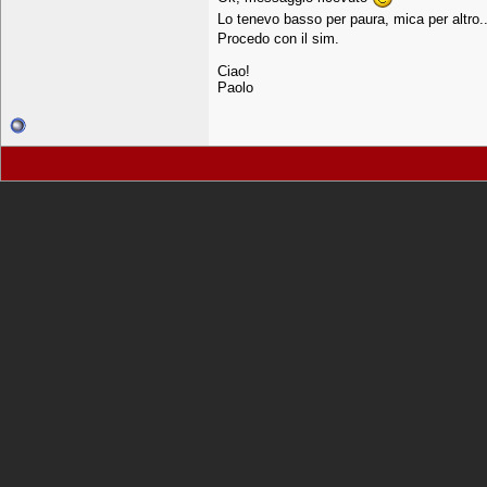
Lo tenevo basso per paura, mica per altro..
Procedo con il sim.
Ciao!
Paolo