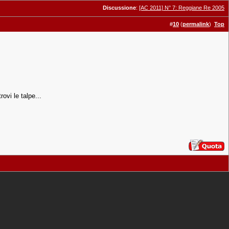
Discussione
:
[AC 2011] N° 7: Reggiane Re 2005
#
10
(
permalink
)
Top
rovi le talpe...