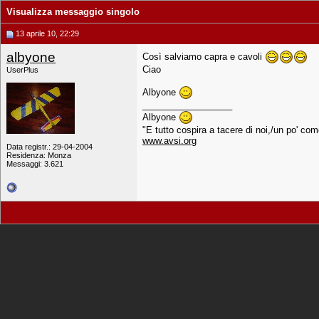
Visualizza messaggio singolo
13 aprile 10, 22:29
albyone
Così salviamo capra e cavoli
Ciao
UserPlus
Albyone
__________________
Albyone
"E tutto cospira a tacere di noi,/un po' com
www.avsi.org
Data registr.: 29-04-2004
Residenza: Monza
Messaggi: 3.621