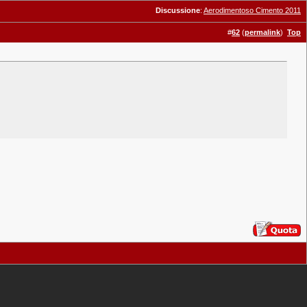
Discussione
:
Aerodimentoso Cimento 2011
#
62
(
permalink
)
Top