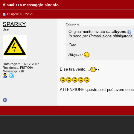
Visualizza messaggio singolo
13 aprile 10, 22:29
SPARKY
Citazione:
User
Originalmente inviato da
albyone
Io sono per l'introduzione obbligatoria 
Ciao
Albyone
Data registr.: 16-12-2007
Residenza: PISTOIA
E se tira vento....
Messaggi: 716
__________________
ATTENZIONE:questo post può avere conten