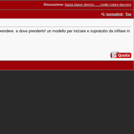
Discussione
:
basta elapor depron.......voglio volare davvero
#
1
(
permalink
)
Top
rendere. e dove prenderlo! un modello per iniziare e sopratutto da infilare in