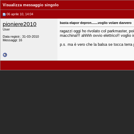
Visualizza messaggio singolo
06 aprile 10, 14:04
pioniere2010
basta elapor depron.......voglio volare davvero
User
ragazzi oggi ho rivolato col parkmaster, poi
macchina!!! ahhhh ovvio elettrico!! voglio 
Data registr.: 31-03-2010
Messaggi: 16
p.s. ma è vero che la balsa se tocca terra