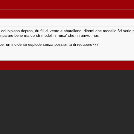
 col biplano depron, du fili di vento e sbarellano, ditemi che modello 3d serio p
imparare bene ma co sti modellini misa' che nn arrivo mai.
 per un incidente esplode senza possibilità di recupero???