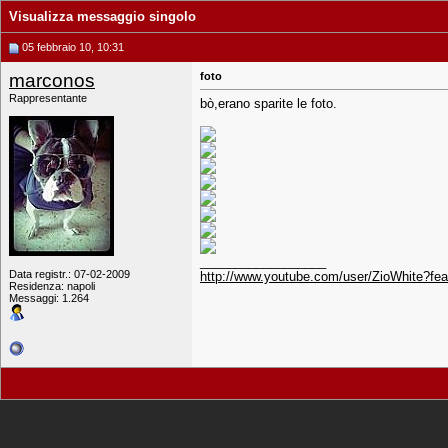
Visualizza messaggio singolo
05 febbraio 10, 10:31
marconos
foto
Rappresentante
bò,erano sparite le foto.
__________________
Data registr.: 07-02-2009
http://www.youtube.com/user/ZioWhite?f
Residenza: napoli
Messaggi: 1.264