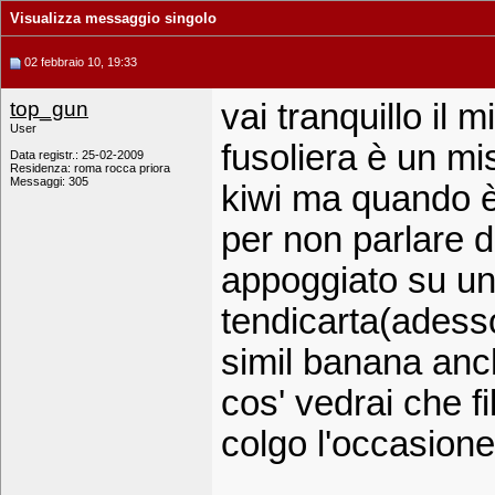
Visualizza messaggio singolo
02 febbraio 10, 19:33
top_gun
vai tranquillo il 
User
fusoliera è un m
Data registr.: 25-02-2009
Residenza: roma rocca priora
Messaggi: 305
kiwi ma quando è
per non parlare d
appoggiato su un 
tendicarta(adesso
simil banana anc
cos' vedrai che fi
colgo l'occasione 
_____________