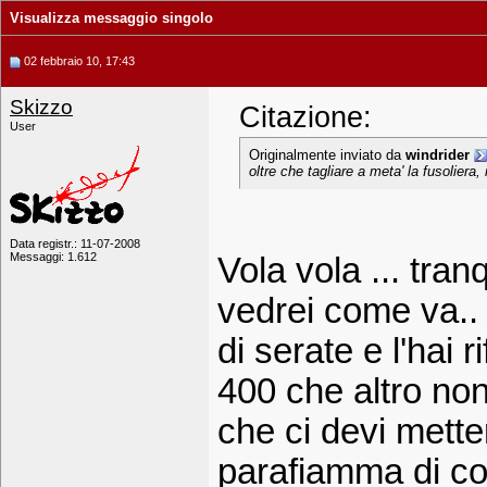
Visualizza messaggio singolo
02 febbraio 10, 17:43
Skizzo
Citazione:
User
Originalmente inviato da
windrider
oltre che tagliare a meta' la fusoliera
Data registr.: 11-07-2008
Messaggi: 1.612
Vola vola ... tranq
vedrei come va.. 
di serate e l'hai 
400 che altro non 
che ci devi mette
parafiamma di co