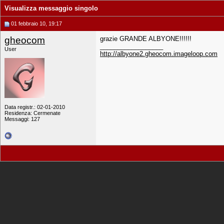
Visualizza messaggio singolo
01 febbraio 10, 19:17
gheocom
grazie GRANDE ALBYONE!!!!!!
__________________
User
http://albyone2.gheocom.imageloop.com
Data registr.: 02-01-2010
Residenza: Cermenate
Messaggi: 127