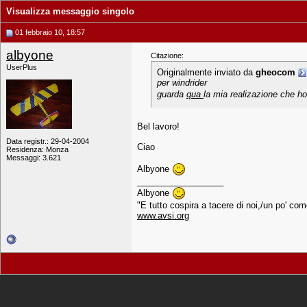
Visualizza messaggio singolo
01 febbraio 10, 18:57
albyone
Citazione:
UserPlus
Originalmente inviato da
gheocom
per windrider
guarda
qua
la mia realizazione che ho
Bel lavoro!
Data registr.: 29-04-2004
Ciao
Residenza: Monza
Messaggi: 3.621
Albyone
__________________
Albyone
"E tutto cospira a tacere di noi,/un po' com
www.avsi.org