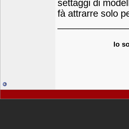
settaggi di modell
fà attrarre solo 
_____________
Io s