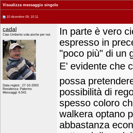
Visualizza messaggio singolo
10 dicembre 09, 10:11
cadal
In parte è vero c
Ciao Umberto vola anche per noi.
espresso in prec
"poco più" di un g
E' evidente che c
possa pretendere 
Data registr.: 27-10-2003
possibilità di rego
Residenza: Palermo
Messaggi: 6.541
spesso coloro ch
walkera optano p
abbastanza econom