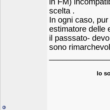
in FM) incompatib
scelta .
In ogni caso, pu
estimatore delle 
il passsato- devo
sono rimarchevol
_____________
Io s