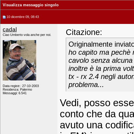
Visualizza messaggio singolo
10 dicembre 09, 08:43
cadal
Citazione:
Ciao Umberto vola anche per noi.
Originalmente inviat
ho capito ma pechè m
cavolo senza alcuna 
inoltre è la prima vol
tx - rx 2.4 negli auto
problema...
Data registr.: 27-10-2003
Residenza: Palermo
Messaggi: 6.541
Vedi, posso esse
conto che da qua
avuto una codific