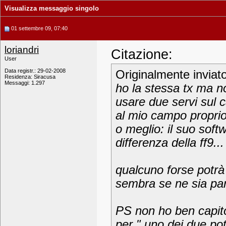
Visualizza messaggio singolo
01 settembre 09, 07:40
loriandri
Citazione:
User
Data registr.: 29-02-2008
Originalmente inviat
Residenza: Siracusa
Messaggi: 1.297
ho la stessa tx ma no
usare due servi sul 
al mio campo proprio
o meglio: il suo soft
differenza della ff9...
qualcuno forse potrà
sembra se ne sia par
PS non ho ben capito
per " uno dei due pot