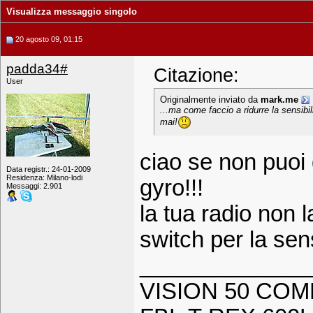
Visualizza messaggio singolo
20 agosto 09, 01:15
padda34#
Citazione:
User
Originalmente inviato da
mark.me
...ma come faccio a ridurre la sensibi
mai!
ciao se non puoi d
Data registr.: 24-01-2009
Residenza: Milano-lodi
gyro!!!
Messaggi: 2.901
la tua radio non
switch per la sensi
_____________
VISION 50 COM