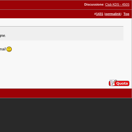
Discussione
:
Club KDS - 450S
#
1431
(
permalink
)
Top
gne.
mai!