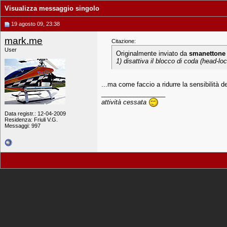
Visualizza messaggio singolo
19 agosto 09, 23:38
mark.me
Citazione:
User
Originalmente inviato da
smanettone
1) disattiva il blocco di coda (head-loc
...ma come faccio a ridurre la sensibilità 
__________________
attività cessata
Data registr.: 12-04-2009
Residenza: Friuli V.G.
Messaggi: 997