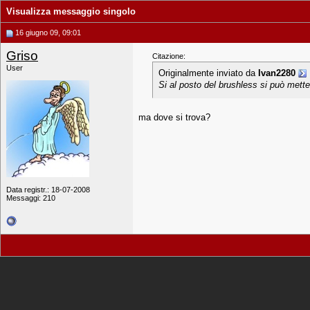
Visualizza messaggio singolo
16 giugno 09, 09:01
Griso
Citazione:
User
Originalmente inviato da
Ivan2280
Si al posto del brushless si può mett
ma dove si trova?
Data registr.: 18-07-2008
Messaggi: 210