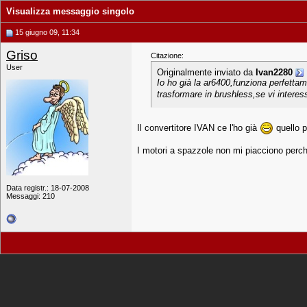
Visualizza messaggio singolo
15 giugno 09, 11:34
Griso
Citazione:
User
Originalmente inviato da
Ivan2280
Io ho già la ar6400,funziona perfettam
trasformare in brushless,se vi intere
Il convertitore IVAN ce l'ho già
quello p
I motori a spazzole non mi piacciono perc
Data registr.: 18-07-2008
Messaggi: 210