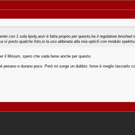
ente con 1 sola lipoly,anzi è fatta proprio per questo,ha il regolatore brushe
ssa vi posto qualche foto,io la uso abbinata alla mia optic6 con modulo spek
er il Minium, spero che vada bene anche per questo.
hè pesano e durano poco. Però mi sorge un dubbio: forse è meglio lasciarlo c