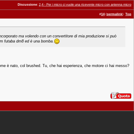
Discussione
:
2,4 - Per i micro ci vuole una ricevente micro con antenna micro
#
14
(
permalink
)
Top
d incorporato ma volendo con un convertitore di mia produzione si può
trum futaba dm8 ed è una bomba.
ome è nato, col brushed. Tu, che hai esperienza, che motore ci hai messo?