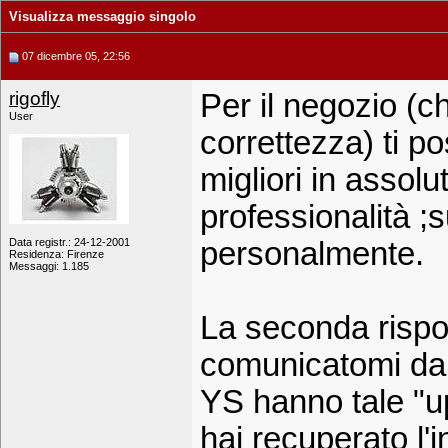
Visualizza messaggio singolo
07 dicembre 05, 22:56
rigofly
Per il negozio (c
User
correttezza) ti p
migliori in assol
professionalità ;
Data registr.: 24-12-2001
personalmente.
Residenza: Firenze
Messaggi: 1.185
La seconda rispo
comunicatomi dal 
YS hanno tale "u
hai recuperato l'